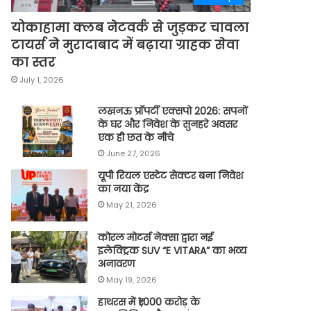
योकाहामा क्लब नेटवर्क से जुड़कर चावला
टायर्स ने मुरादाबाद में बढ़ाया ग्राहक सेवा
का स्तर
July 1, 2026
लखनऊ प्रॉपर्टी एक्सपो 2026: सपनों
के घर और निवेश के सुनहरे अवसर
एक ही छत के नीचे
June 27, 2026
यूपी रियल एस्टेट सेक्टर बना निवेश
का नया केंद्र
May 21, 2026
कोरल मोटर्स नेक्सा द्वारा नई
इलेक्ट्रिक SUV “E VITARA” का भव्य
अनावरण
May 19, 2026
हाथरस में ₹1,000 करोड़ के