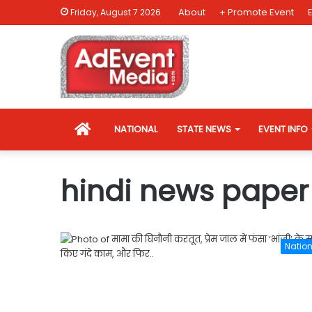
About
+ Promote Event
Friday, August 7 2026
HOME
NATIONAL
STATE NEWS
EVENT INFO
hindi news paper
Nation