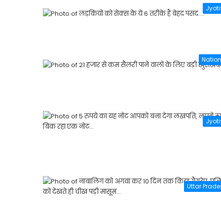
Jyot
Nation
Jyot
Uttar Prad