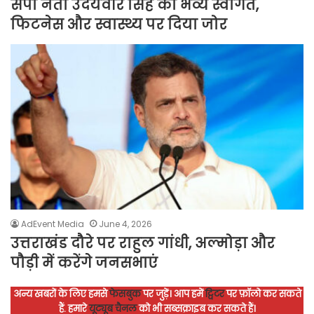
सपा नेता उदयवीर सिंह का भव्य स्वागत,
फिटनेस और स्वास्थ्य पर दिया जोर
AdEvent Media
June 4, 2026
उत्तराखंड दौरे पर राहुल गांधी, अल्मोड़ा और
पौड़ी में करेंगे जनसभाएं
अन्य खबरों के लिए हमसे
फेसबुक
पर जुड़ें।
आप हमें
ट्विटर
पर फ़ॉलो कर सकते
हैं.
हमारे
यूट्यूब चैनल
को भी सब्सक्राइब कर सकते हैं।