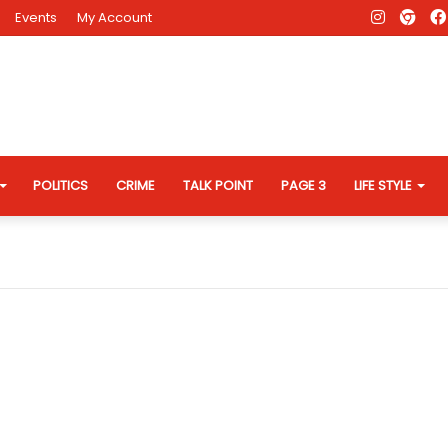
Instagr
AD
Events
My Account
Eve
Web
POLITICS
CRIME
TALK POINT
PAGE 3
LIFE STYLE