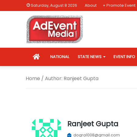
About
+ Promote Event
Saturday, August 8 2026
HOME
NATIONAL
STATE NEWS
EVENT INFO
Home
/ Author: Ranjeet Gupta
Ranjeet Gupta
dogra1008@gmail.com