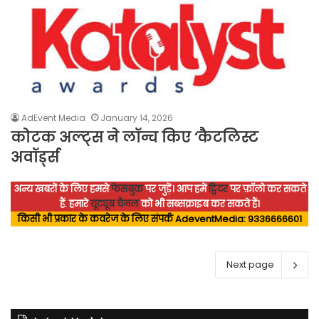
AdEvent Media
January 14, 2026
कोटक अल्ट्स ने लॉन्च किए ‘कैटलिस्ट
अवॉर्ड्स
अन्य खबरों के लिए हमसे
फेसबुक
पर जुड़ें।
आप हमें
ट्विटर
पर फ़ॉलो कर सकते
हैं.
हमारे
यूट्यूब चैनल
को भी सब्सक्राइब कर सकते हैं।
किसी भी प्रकार के कवरेज के लिए संपर्क AdeventMedia: 9336666601
Next page