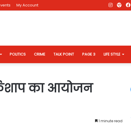
Instagr
AD
Events
My Account
Eve
Web
POLITICS
CRIME
TALK POINT
PAGE 3
LIFE STYLE
वर्कशाप का आयोजन
1 minute read