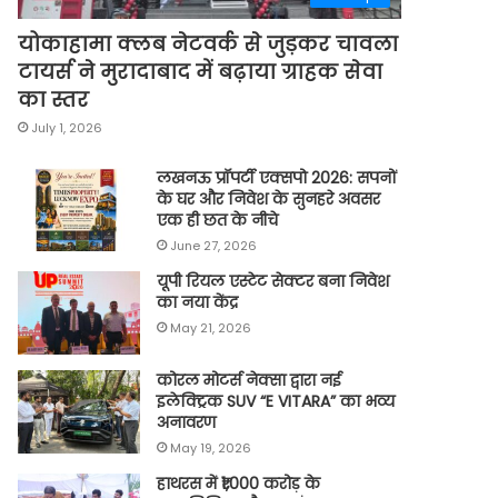
योकाहामा क्लब नेटवर्क से जुड़कर चावला
टायर्स ने मुरादाबाद में बढ़ाया ग्राहक सेवा
का स्तर
July 1, 2026
लखनऊ प्रॉपर्टी एक्सपो 2026: सपनों
के घर और निवेश के सुनहरे अवसर
एक ही छत के नीचे
June 27, 2026
यूपी रियल एस्टेट सेक्टर बना निवेश
का नया केंद्र
May 21, 2026
कोरल मोटर्स नेक्सा द्वारा नई
इलेक्ट्रिक SUV “E VITARA” का भव्य
अनावरण
May 19, 2026
हाथरस में ₹1,000 करोड़ के