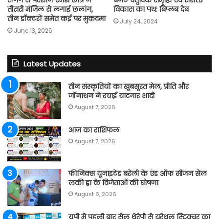
तीसरी मंजिल से लगाई छलांग,
विकास का पथ: बिप्लब देब
तीन डॉक्टरों समेत कई पर मुकदमा
July 24, 2024
June 13, 2026
Latest Updates
तीन संस्कृतियों का खूबसूरत मेल, प्रीति और
जॉनाथन ने रचाई यादगार शादी
August 7, 2026
आज का राशिफल
August 7, 2026
फीनिक्स यूनाइटेड बरेली के एंड ऑफ सीजन सेल
लकी ड्रा के विजेताओं की घोषणा
August 6, 2026
यूपी में पहली बार सेल थेरेपी से यूरेथ्रल स्ट्रिक्चर का