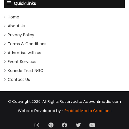
Quick Links
Home
About Us
Privacy Policy
Terms & Conditions
Advertise with us
Event Services
Karinde Trust NGO
Contact Us
© Copyright 2026, All Rights Reserved to Adeventmedia.com
Website Developed by -
Prabhat Media Creations
Instagram
AD
Facebook
X
Youtube