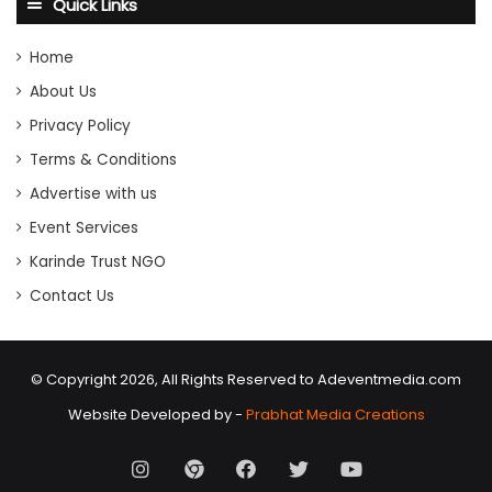
Quick Links
Home
About Us
Privacy Policy
Terms & Conditions
Advertise with us
Event Services
Karinde Trust NGO
Contact Us
© Copyright 2026, All Rights Reserved to Adeventmedia.com
Website Developed by -
Prabhat Media Creations
Instagram
AD
Facebook
X
Youtube