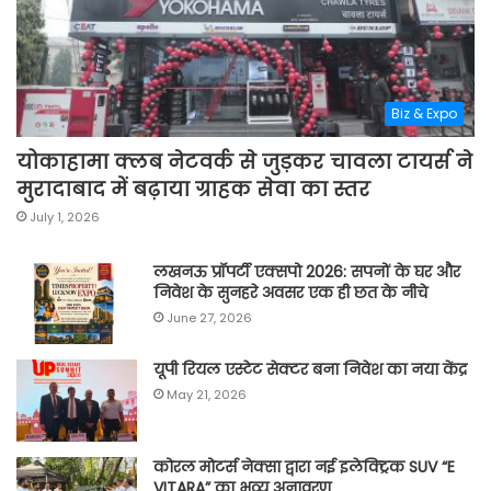
Biz & Expo
योकाहामा क्लब नेटवर्क से जुड़कर चावला टायर्स ने
मुरादाबाद में बढ़ाया ग्राहक सेवा का स्तर
July 1, 2026
लखनऊ प्रॉपर्टी एक्सपो 2026: सपनों के घर और
निवेश के सुनहरे अवसर एक ही छत के नीचे
June 27, 2026
यूपी रियल एस्टेट सेक्टर बना निवेश का नया केंद्र
May 21, 2026
कोरल मोटर्स नेक्सा द्वारा नई इलेक्ट्रिक SUV “E
VITARA” का भव्य अनावरण