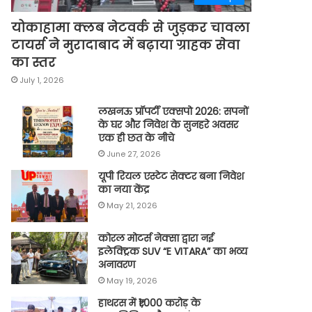
योकाहामा क्लब नेटवर्क से जुड़कर चावला
टायर्स ने मुरादाबाद में बढ़ाया ग्राहक सेवा
का स्तर
July 1, 2026
लखनऊ प्रॉपर्टी एक्सपो 2026: सपनों
के घर और निवेश के सुनहरे अवसर
एक ही छत के नीचे
June 27, 2026
यूपी रियल एस्टेट सेक्टर बना निवेश
का नया केंद्र
May 21, 2026
कोरल मोटर्स नेक्सा द्वारा नई
इलेक्ट्रिक SUV “E VITARA” का भव्य
अनावरण
May 19, 2026
हाथरस में ₹1,000 करोड़ के