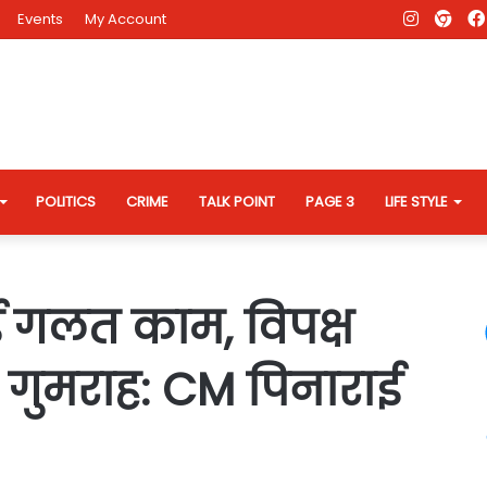
Instagr
AD
Events
My Account
Eve
Web
POLITICS
CRIME
TALK POINT
PAGE 3
LIFE STYLE
ई गलत काम, विपक्ष
ै गुमराह: CM पिनाराई