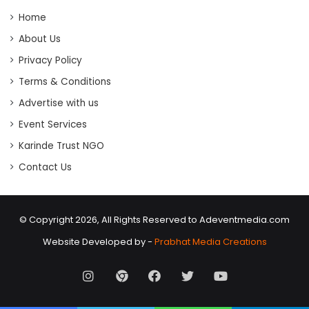
Home
About Us
Privacy Policy
Terms & Conditions
Advertise with us
Event Services
Karinde Trust NGO
Contact Us
© Copyright 2026, All Rights Reserved to Adeventmedia.com
Website Developed by -
Prabhat Media Creations
Instagram
AD
Facebook
X
Youtube
Event