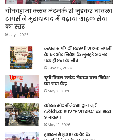
योकाहामा क्लब नेटवर्क से जुड़कर चावला
टायर्स ने मुरादाबाद में बढ़ाया ग्राहक सेवा
का स्तर
July 1, 2026
लखनऊ प्रॉपर्टी एक्सपो 2026: सपनों
के घर और निवेश के सुनहरे अवसर
एक ही छत के नीचे
June 27, 2026
यूपी रियल एस्टेट सेक्टर बना निवेश
का नया केंद्र
May 21, 2026
कोरल मोटर्स नेक्सा द्वारा नई
इलेक्ट्रिक SUV “E VITARA” का भव्य
अनावरण
May 19, 2026
हाथरस में ₹1,000 करोड़ के