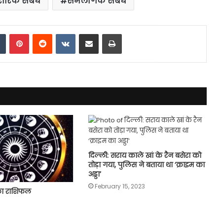
रीरिक संबंध
समलैंंगिक संबंध
dIn
Tumblr
Pinterest
Reddit
VKontakte
Share via Email
Print
दिल्ली: सराय काले खां के रैन बसेरा को
तोड़ा गया, पुलिस ने बताया था ‘क्राइम का
अड्डा’
February 15, 2023
का राशिफल