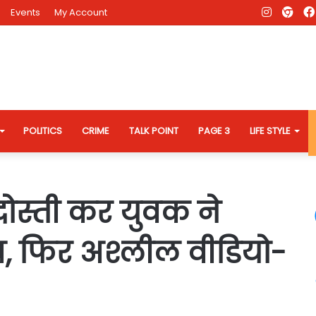
Instagr
AD
Events
My Account
Eve
Web
POLITICS
CRIME
TALK POINT
PAGE 3
LIFE STYLE
ोस्ती कर युवक ने
ध, फिर अश्लील वीडियो-