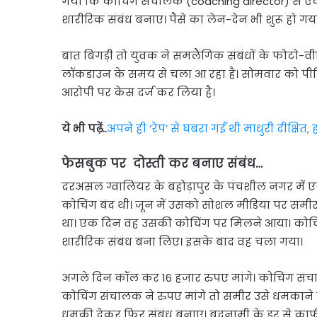
गया कि कोचिंग संचालक (coaching director) से एक
शारीरिक संबंध बनाए। पैसे का लेन-देन भी शुरू हो गय
बात बिगड़ी तो युवक ने समलैंगिक संबंधों के फोटो-
लॉकडाउन के समय से चला आ रहा है। सोमवार को पीड़
आरोपी पर केस दर्ज कर लिया है।
ये भी पढ़ें..
अपने ही ‘रेप’ से घबरा गईं थी माधुरी ​दीक्षि
फेसबुक पर दोस्ती कर बनाए संबंध…
दरअसल ग्वालियर के बहोड़ापुर के पंचशील नगर में ए
कोचिंग बंद थी। जून में उसको सोशल मीडिया पर समीर
था। एक दिन वह उसकी कोचिंग पर मिलने आया। कोचिंग
शारीरिक संबंध बना लिए। इसके बाद वह चला गया।
अगले दिन कॉल कर 16 हजार रुपए मांगे। कोचिंग संच
कोचिंग संचालक ने रुपए मांगे तो समीर उसे धमकान
धमकी देकर फिर संबंध बनाए। बदनामी के डर से का