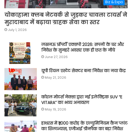
Biz & Expo
योकाहामा क्लब नेटवर्क से जुड़कर चावला टायर्स ने
मुरादाबाद में बढ़ाया ग्राहक सेवा का स्तर
July 1, 2026
लखनऊ प्रॉपर्टी एक्सपो 2026: सपनों के घर और
निवेश के सुनहरे अवसर एक ही छत के नीचे
June 27, 2026
यूपी रियल एस्टेट सेक्टर बना निवेश का नया केंद्र
May 21, 2026
कोरल मोटर्स नेक्सा द्वारा नई इलेक्ट्रिक SUV “E
VITARA” का भव्य अनावरण
May 19, 2026
हाथरस में ₹1,000 करोड़ के एल्युमिनियम कैन प्लांट
का शिलान्यास, एजीआई ग्रीनपैक का बड़ा निवेश