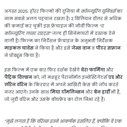
अगस्त 2025: हॉरर फिल्मों की दुनिया में
कॉन्ज्यूरिंग यूनिवर्स
का
नाम सबसे अलग पहचान रखता है। 2 बिलियन डॉलर से अधिक
की कमाई कर चुकी इस फ्रेंचाइज़ की नौवीं फिल्म
“द
कॉन्ज्यूरिंग: लास्ट राइट्स”
जल्द ही सिनेमाघरों में दस्तक देने
वाली है। फिल्म का निर्देशन फ्रेंचाइज़ के अनुभवी निर्देशक
माइकल चावेस
ने किया है और इसे
जेम्स वान
व
पीटर सफ्रान
ने प्रोड्यूस किया है।
इस फिल्म में एक बार फिर दर्शक देखेंगे
वेरा फार्मिगा
और
पैट्रिक विल्सन
को, जो मशहूर पैरानॉर्मल इन्वेस्टिगेटर्स
एड और
लॉरेन वॉरेन
के किरदार में अपने आखिरी केस की जाँच करते
नज़र आएंगे। उनके साथ
मिया टॉमलिन्सन
और
बेन हार्डी
भी हैं,
जो जुडी वॉरेन और उसके बॉयफ्रेंड का रोल निभा रहे हैं।
“मुझे लगता है कि वॉरेन्स इतने आकर्षक इसलिए हैं, क्योंकि वे एक