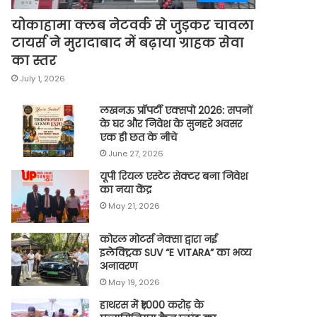
योकाहामा क्लब नेटवर्क से जुड़कर चावला
टायर्स ने मुरादाबाद में बढ़ाया ग्राहक सेवा
का स्तर
July 1, 2026
लखनऊ प्रॉपर्टी एक्सपो 2026: सपनों
के घर और निवेश के सुनहरे अवसर
एक ही छत के नीचे
June 27, 2026
यूपी रियल एस्टेट सेक्टर बना निवेश
का नया केंद्र
May 21, 2026
कोरल मोटर्स नेक्सा द्वारा नई
इलेक्ट्रिक SUV “E VITARA” का भव्य
अनावरण
May 19, 2026
हाथरस में ₹1,000 करोड़ के