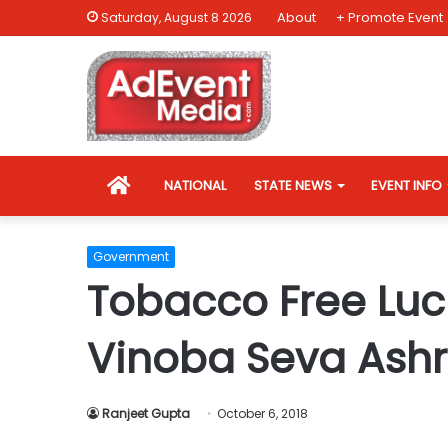
About
+ Promote Event
Saturday, August 8 2026
HOME
NATIONAL
STATE NEWS
EVENT INFO
Government
Tobacco Free Lu
Vinoba Seva Ash
Ranjeet Gupta
October 6, 2018