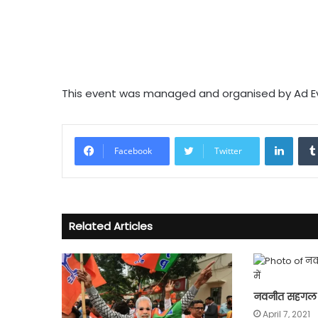
This event was managed and organised by Ad E
Linke
Facebook
Twitter
Related Articles
नवनीत सहगल न
April 7, 2021