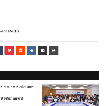
vent Media
dIn
Tumblr
Pinterest
Reddit
VKontakte
Share via Email
Print
े लोक भवन में