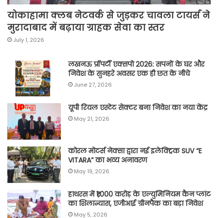
योकाहामा क्लब नेटवर्क से जुड़कर चावला टायर्स ने
मुरादाबाद में बढ़ाया ग्राहक सेवा का स्तर
July 1, 2026
लखनऊ प्रॉपर्टी एक्सपो 2026: सपनों के घर और
निवेश के सुनहरे अवसर एक ही छत के नीचे
June 27, 2026
यूपी रियल एस्टेट सेक्टर बना निवेश का नया केंद्र
May 21, 2026
कोरल मोटर्स नेक्सा द्वारा नई इलेक्ट्रिक SUV “E
VITARA” का भव्य अनावरण
May 19, 2026
हाथरस में ₹1,000 करोड़ के एल्युमिनियम कैन प्लांट
का शिलान्यास, एजीआई ग्रीनपैक का बड़ा निवेश
May 5, 2026