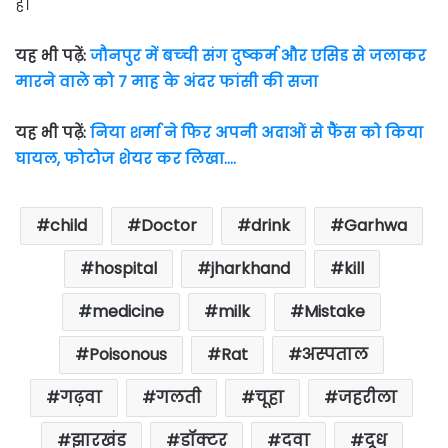
है।
यह भी पढ़ें:
जौनपुर में बच्‍ची संग दुष्‍कर्म और एसिड से जलाकर
मारने वाले को 7 माह के अंदर फांसी की सजा
यह भी पढ़ें:
निया शर्मा ने फिर अपनी अदाओं से फैंस को किया
घायल, फोटोज शेयर कर लिखा….
child
Doctor
drink
Garhwa
hospital
jharkhand
kill
medicine
milk
Mistake
Poisonous
Rat
अस्पताल
गढ़वा
गलती
चूहा
जहरीला
झारखंड
डॉक्टर
दवा
दूध