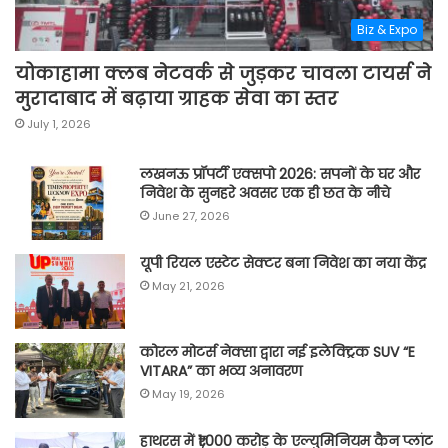
Biz & Expo
योकाहामा क्लब नेटवर्क से जुड़कर चावला टायर्स ने
मुरादाबाद में बढ़ाया ग्राहक सेवा का स्तर
July 1, 2026
लखनऊ प्रॉपर्टी एक्सपो 2026: सपनों के घर और
निवेश के सुनहरे अवसर एक ही छत के नीचे
June 27, 2026
यूपी रियल एस्टेट सेक्टर बना निवेश का नया केंद्र
May 21, 2026
कोरल मोटर्स नेक्सा द्वारा नई इलेक्ट्रिक SUV “E
VITARA” का भव्य अनावरण
May 19, 2026
हाथरस में ₹1,000 करोड़ के एल्युमिनियम कैन प्लांट