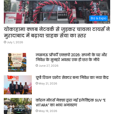
Biz & Expo
योकाहामा क्लब नेटवर्क से जुड़कर चावला टायर्स ने
मुरादाबाद में बढ़ाया ग्राहक सेवा का स्तर
July 1, 2026
लखनऊ प्रॉपर्टी एक्सपो 2026: सपनों के घर और
निवेश के सुनहरे अवसर एक ही छत के नीचे
June 27, 2026
यूपी रियल एस्टेट सेक्टर बना निवेश का नया केंद्र
May 21, 2026
कोरल मोटर्स नेक्सा द्वारा नई इलेक्ट्रिक SUV “E
VITARA” का भव्य अनावरण
May 19, 2026