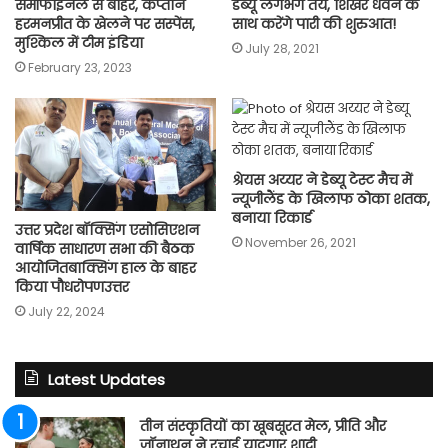
सेमीफाइनल से बाहर, कप्तान
डेब्यू लगभग तय, शिखर धवन के
हरमनप्रीत के खेलने पर सस्पेंस,
साथ करेंगे पारी की शुरुआत!
मुश्किल में टीम इंडिया
July 28, 2021
February 23, 2023
श्रेयस अय्यर ने डेब्यू टेस्ट मैच में
न्यूजीलैंड के खिलाफ ठोका शतक,
बनाया रिकार्ड
उत्तर प्रदेश बॉक्सिंग एसोसिएशन
November 26, 2021
वार्षिक साधारण सभा की बैठक
आयोजितबाक्सिंग हाल के बाहर
किया पौधरोपणउत्तर
July 22, 2024
Latest Updates
तीन संस्कृतियों का खूबसूरत मेल, प्रीति और
जॉनाथन ने रचाई यादगार शादी