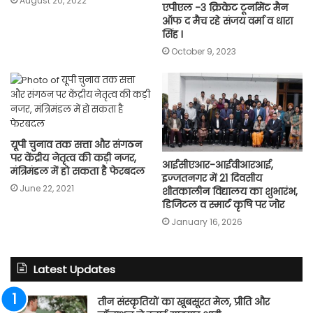
August 20, 2022
एपीएल -3 क्रिकेट टूर्नामेंट मैन
ऑफ द मैच रहे संजय वर्मा व धारा
सिंह I
October 9, 2023
यूपी चुनाव तक सत्ता और संगठन
पर केंद्रीय नेतृत्व की कड़ी नजर,
आईसीएआर-आईवीआरआई,
मंत्रिमंडल में हो सकता है फेरबदल
इज्जतनगर में 21 दिवसीय
June 22, 2021
शीतकालीन विद्यालय का शुभारंभ,
डिजिटल व स्मार्ट कृषि पर जोर
January 16, 2026
Latest Updates
तीन संस्कृतियों का खूबसूरत मेल, प्रीति और