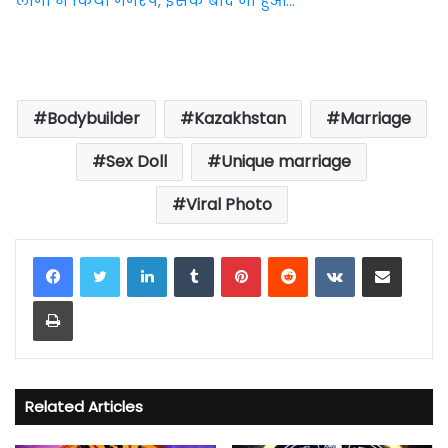
लोगों ने किया गैंगरेप, इसके बाद जो हुआ…
Bodybuilder
Kazakhstan
Marriage
Sex Doll
Unique marriage
Viral Photo
LinkedIn
Tumblr
Pinterest
Reddit
VKontakte
Share via Email
Print
Related Articles