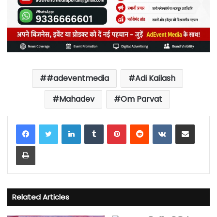
#adeventmedia
Adi Kailash
Mahadev
Om Parvat
LinkedIn
Tumblr
Pinterest
Reddit
VKontakte
Share via Email
Print
Related Articles