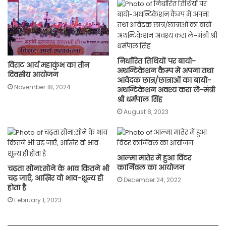
निर्धारित तिथियों पर बायो-
विराट आर्य महाकुंभ का तीन
अथन्टिकेशन कैम्प में अपना तथा
दिवसीय आयोजन
आवेदक छात्र/छात्राओं का बायो-
November 18, 2024
अथन्टिकेशन अवश्य करा लें-मंत्री
श्री धर्मपाल सिंह
August 8, 2023
आल्मा मातेर में हुआ विंटर
कार्निवल का आयोजन
चढ़ता सोना:सोने के भाव कितने भी
चढ़ जाएँ, आख़िर वो भाव-शून्य ही
December 24, 2022
होता है
February 1, 2023