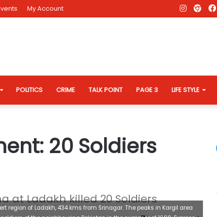
Instagr
AD
Events
My Account
Eve
Web
POLITICS
CRIME
TALK POINT
PAGE 3
LIFE STYLE
ment: 20 Soldiers
 at Ladakh killed 20 Soldiers
rt region of Ladakh, 434 kms from Srinagar. The peaks in Kargil area