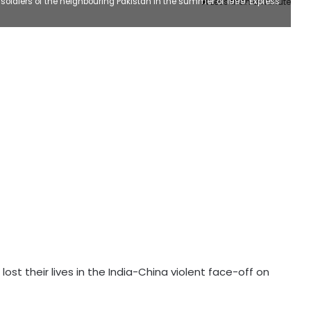
soldiers of the neighbouring Pakistan in the summer of 1999. Express
Less than a minute
st their lives in the India-China violent face-off on