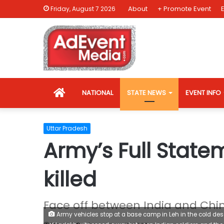
About
+ Promote Event
Friday, August 7 2026
HOME
NATIONAL
STATE NEWS
EVENT INFO
Uttar Pradesh
Army’s Full State
killed
Face off between India and China
Army vehicles stop at a base camp in Leh in the cold dese