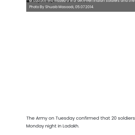
of Ladakh witnessed a war between Indian soldiers and the 
Ranjeet Gupta
June 17, 2020
Photo By Shuaib Masoodi, 05.07.2014.
The Army on Tuesday confirmed that 20 soldiers lo
Monday night in Ladakh.