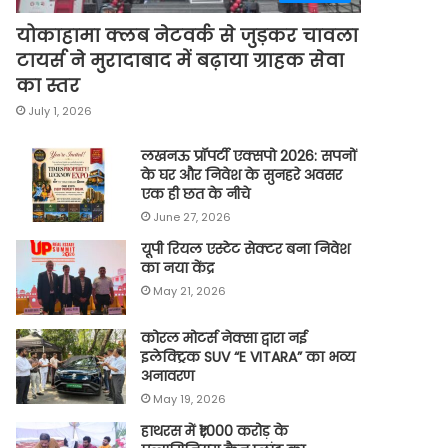
योकाहामा क्लब नेटवर्क से जुड़कर चावला
टायर्स ने मुरादाबाद में बढ़ाया ग्राहक सेवा
का स्तर
July 1, 2026
लखनऊ प्रॉपर्टी एक्सपो 2026: सपनों
के घर और निवेश के सुनहरे अवसर
एक ही छत के नीचे
June 27, 2026
यूपी रियल एस्टेट सेक्टर बना निवेश
का नया केंद्र
May 21, 2026
कोरल मोटर्स नेक्सा द्वारा नई
इलेक्ट्रिक SUV “E VITARA” का भव्य
अनावरण
May 19, 2026
हाथरस में ₹1,000 करोड़ के