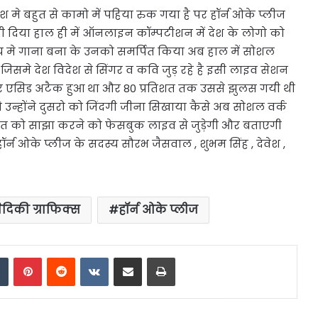
श मे बहुत से कामो में पहिया रुक गया है पर हॉर्न ओके प्लीज
दिया हाल ही में ऑनलाइन कॉम्पटीशन में देश के लोगो को
 मे गाना बना के उनको समर्पित किया अब हाल में सोशल
जिसमे देश विदेश से सिंगर व कवि जुड़ रहे है इसी लाइव सेशन
ऊपर एसिड अटैक हुआ था और 80 प्रतिशत तक उससे झुलस गयी थी
े उन्होंने दुसरो को जिंदगी जीना सिखाया कैसे अब सोशल वर्क
कत को साझा करने को फेसबुक लाइव से जुड़ेगी और बताएगी
र्न ओके प्लीज के सदस्य सौरभ जैसवाल , शुभम सिंह , देवेश ,
वैदिकी ग्राफिक्स
हॉर्न ओके प्लीज
dIn
Tumblr
Pinterest
Reddit
VKontakte
Share via Email
Print