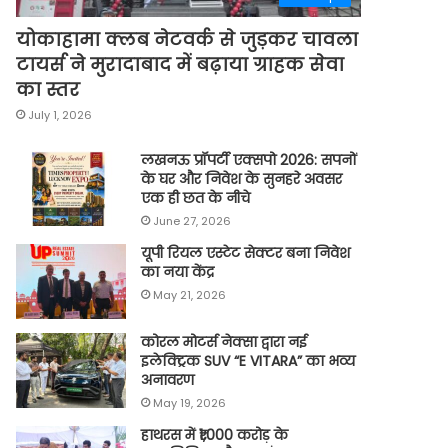
योकाहामा क्लब नेटवर्क से जुड़कर चावला
टायर्स ने मुरादाबाद में बढ़ाया ग्राहक सेवा
का स्तर
July 1, 2026
लखनऊ प्रॉपर्टी एक्सपो 2026: सपनों
के घर और निवेश के सुनहरे अवसर
एक ही छत के नीचे
June 27, 2026
यूपी रियल एस्टेट सेक्टर बना निवेश
का नया केंद्र
May 21, 2026
कोरल मोटर्स नेक्सा द्वारा नई
इलेक्ट्रिक SUV “E VITARA” का भव्य
अनावरण
May 19, 2026
हाथरस में ₹1,000 करोड़ के