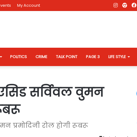
Instagr
AD
Events
My Account
Eve
Web
POLITICS
CRIME
TALK POINT
PAGE 3
LIFE STYLE
 एसिड सर्विवल वुमन
ूबरू
ुमन प्रमोदिनी रोल होगी रूबरू