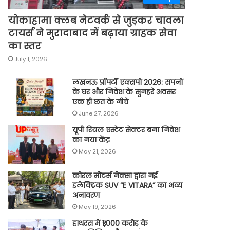
योकाहामा क्लब नेटवर्क से जुड़कर चावला
टायर्स ने मुरादाबाद में बढ़ाया ग्राहक सेवा
का स्तर
July 1, 2026
लखनऊ प्रॉपर्टी एक्सपो 2026: सपनों
के घर और निवेश के सुनहरे अवसर
एक ही छत के नीचे
June 27, 2026
यूपी रियल एस्टेट सेक्टर बना निवेश
का नया केंद्र
May 21, 2026
कोरल मोटर्स नेक्सा द्वारा नई
इलेक्ट्रिक SUV “E VITARA” का भव्य
अनावरण
May 19, 2026
हाथरस में ₹1,000 करोड़ के