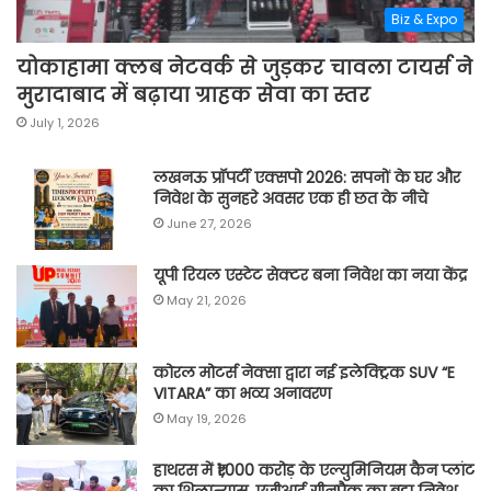
Biz & Expo
योकाहामा क्लब नेटवर्क से जुड़कर चावला टायर्स ने
मुरादाबाद में बढ़ाया ग्राहक सेवा का स्तर
July 1, 2026
लखनऊ प्रॉपर्टी एक्सपो 2026: सपनों के घर और
निवेश के सुनहरे अवसर एक ही छत के नीचे
June 27, 2026
यूपी रियल एस्टेट सेक्टर बना निवेश का नया केंद्र
May 21, 2026
कोरल मोटर्स नेक्सा द्वारा नई इलेक्ट्रिक SUV “E
VITARA” का भव्य अनावरण
May 19, 2026
हाथरस में ₹1,000 करोड़ के एल्युमिनियम कैन प्लांट
का शिलान्यास, एजीआई ग्रीनपैक का बड़ा निवेश