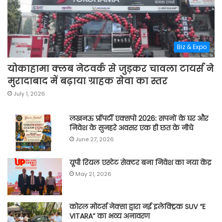
Biz & Expo
योकाहामा क्लब नेटवर्क से जुड़कर चावला टायर्स ने
मुरादाबाद में बढ़ाया ग्राहक सेवा का स्तर
July 1, 2026
लखनऊ प्रॉपर्टी एक्सपो 2026: सपनों के घर और
निवेश के सुनहरे अवसर एक ही छत के नीचे
June 27, 2026
यूपी रियल एस्टेट सेक्टर बना निवेश का नया केंद्र
May 21, 2026
कोरल मोटर्स नेक्सा द्वारा नई इलेक्ट्रिक SUV “E
VITARA” का भव्य अनावरण