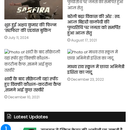
बरेली बढ़ा विकास की ओर : स्व.
अटल बिहारी वाजपेयी की
शुरू हुई अक्षय कुमार की फिल्म
पुण्यतिथि पर जनता को समर्पित
‘सरफिरा’ की एडवांस बुकिंग
हुआ अटल सेतु
July 11, 2024
August 17, 2021
माधव राव स्कूल में छाया अभिनेत्री
इशिता का जादू
शादी के बाद सीक्रेटली यहां स्पॉट
December 23, 2022
हुए विक्की कौशल-कटरीना कैफ
,सामने आई कुछ तस्वीरें
December 10, 2021
Latest Updates