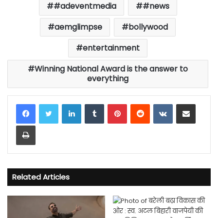
#adeventmedia
#news
aemglimpse
bollywood
entertainment
Winning National Award is the answer to
everything
LinkedIn
Tumblr
Pinterest
Reddit
VKontakte
Share via Email
Print
Related Articles