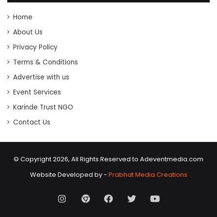
Home
About Us
Privacy Policy
Terms & Conditions
Advertise with us
Event Services
Karinde Trust NGO
Contact Us
© Copyright 2026, All Rights Reserved to Adeventmedia.com
Website Developed by -
Prabhat Media Creations
Instagram
AD
Facebook
X
Youtube