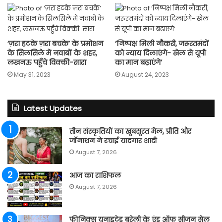
‘ज़रा हटके ज़रा बचके’ के प्रमोशन
‘निष्पक्ष मिली नौकरी, जरूरतमंदों
के सिलसिले में नवाबों के शहर,
को न्याय दिलाएंगे- खेल से यूपी
लखनऊ पहुँचे विक्की-सारा
का मान बढ़ाएंगे’
May 31, 2023
August 24, 2023
Latest Updates
तीन संस्कृतियों का खूबसूरत मेल, प्रीति और
जॉनाथन ने रचाई यादगार शादी
August 7, 2026
आज का राशिफल
August 7, 2026
फीनिक्स यूनाइटेड बरेली के एंड ऑफ सीजन सेल