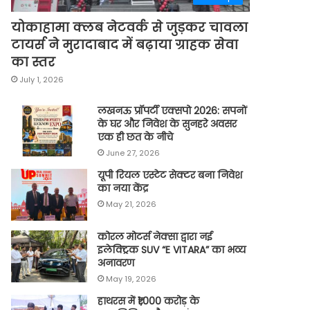
योकाहामा क्लब नेटवर्क से जुड़कर चावला
टायर्स ने मुरादाबाद में बढ़ाया ग्राहक सेवा
का स्तर
July 1, 2026
लखनऊ प्रॉपर्टी एक्सपो 2026: सपनों
के घर और निवेश के सुनहरे अवसर
एक ही छत के नीचे
June 27, 2026
यूपी रियल एस्टेट सेक्टर बना निवेश
का नया केंद्र
May 21, 2026
कोरल मोटर्स नेक्सा द्वारा नई
इलेक्ट्रिक SUV “E VITARA” का भव्य
अनावरण
May 19, 2026
हाथरस में ₹1,000 करोड़ के