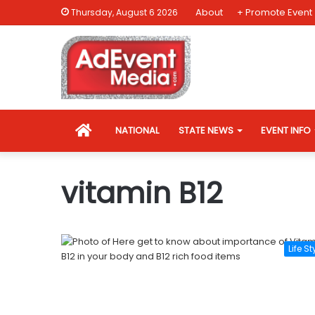
About
+ Promote Event
Thursday, August 6 2026
HOME
NATIONAL
STATE NEWS
EVENT INFO
vitamin B12
Life St