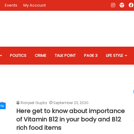
Instagr
AD
Events
My Account
Eve
Web
POLITICS
CRIME
TALK POINT
PAGE 3
LIFE STYLE
Ranjeet Gupta
September 23, 2020
yle
Here get to know about importance
of Vitamin B12 in your body and B12
rich food items