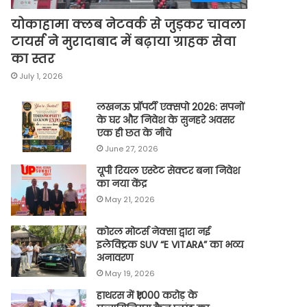
योकाहामा क्लब नेटवर्क से जुड़कर चावला
टायर्स ने मुरादाबाद में बढ़ाया ग्राहक सेवा
का स्तर
July 1, 2026
लखनऊ प्रॉपर्टी एक्सपो 2026: सपनों
के घर और निवेश के सुनहरे अवसर
एक ही छत के नीचे
June 27, 2026
यूपी रियल एस्टेट सेक्टर बना निवेश
का नया केंद्र
May 21, 2026
कोरल मोटर्स नेक्सा द्वारा नई
इलेक्ट्रिक SUV “E VITARA” का भव्य
अनावरण
May 19, 2026
हाथरस में ₹1,000 करोड़ के