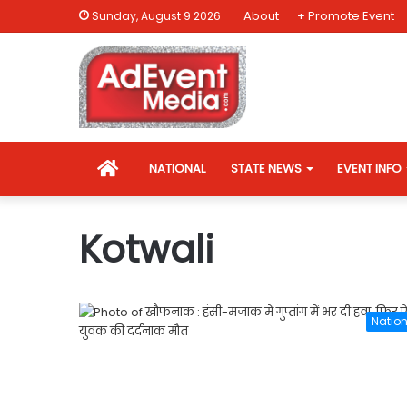
About
+ Promote Event
Sunday, August 9 2026
HOME
NATIONAL
STATE NEWS
EVENT INFO
Kotwali
Nation