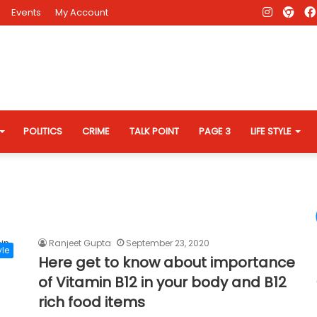
Instagr
AD
Events
My Account
Eve
Web
POLITICS
CRIME
TALK POINT
PAGE 3
LIFE STYLE
Ranjeet Gupta
September 23, 2020
yle
Here get to know about importance
of Vitamin B12 in your body and B12
rich food items