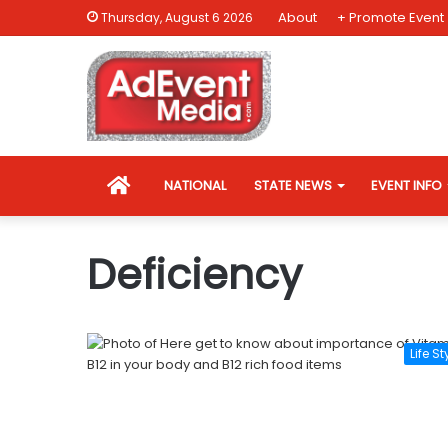
About
+ Promote Event
Thursday, August 6 2026
HOME
NATIONAL
STATE NEWS
EVENT INFO
Deficiency
Life St