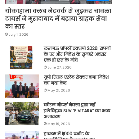
योकाहामा क्लब नेटवर्क से जुड़कर चावला
टायर्स ने मुरादाबाद में बढ़ाया ग्राहक सेवा
का स्तर
July 1, 2026
लखनऊ प्रॉपर्टी एक्सपो 2026: सपनों
के घर और निवेश के सुनहरे अवसर
एक ही छत के नीचे
June 27, 2026
यूपी रियल एस्टेट सेक्टर बना निवेश
का नया केंद्र
May 21, 2026
कोरल मोटर्स नेक्सा द्वारा नई
इलेक्ट्रिक SUV “E VITARA” का भव्य
अनावरण
May 19, 2026
हाथरस में ₹1,000 करोड़ के