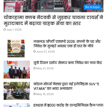
Biz & Expo
योकाहामा क्लब नेटवर्क से जुड़कर चावला टायर्स ने
मुरादाबाद में बढ़ाया ग्राहक सेवा का स्तर
July 1, 2026
लखनऊ प्रॉपर्टी एक्सपो 2026: सपनों के घर और
निवेश के सुनहरे अवसर एक ही छत के नीचे
June 27, 2026
यूपी रियल एस्टेट सेक्टर बना निवेश का नया केंद्र
May 21, 2026
कोरल मोटर्स नेक्सा द्वारा नई इलेक्ट्रिक SUV “E
VITARA” का भव्य अनावरण
May 19, 2026
हाथरस में ₹1,000 करोड़ के एल्युमिनियम कैन प्लांट