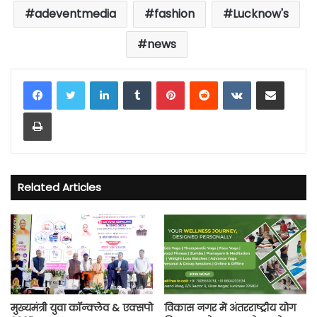
adeventmedia
fashion
Lucknow's
news
LinkedIn
Tumblr
Pinterest
Reddit
VKontakte
Share via Email
Print
Related Articles
मुख्यमंत्री युवा कॉन्क्लेव & एक्सपो
विकास नगर में अंतरराष्ट्रीय योग