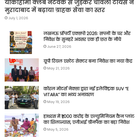
योकाहामा क्लब नेटवर्क से जुड़कर चावला टायर्स ने
मुरादाबाद में बढ़ाया ग्राहक सेवा का स्तर
July 1, 2026
लखनऊ प्रॉपर्टी एक्सपो 2026: सपनों के घर और
निवेश के सुनहरे अवसर एक ही छत के नीचे
June 27, 2026
यूपी रियल एस्टेट सेक्टर बना निवेश का नया केंद्र
May 21, 2026
कोरल मोटर्स नेक्सा द्वारा नई इलेक्ट्रिक SUV “E
VITARA” का भव्य अनावरण
May 19, 2026
हाथरस में ₹1,000 करोड़ के एल्युमिनियम कैन प्लांट
का शिलान्यास, एजीआई ग्रीनपैक का बड़ा निवेश
May 5, 2026