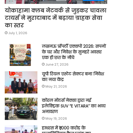
योकाहामा क्लब नेटवर्क से जुड़कर चावला
टायर्स ने मुरादाबाद में बढ़ाया ग्राहक सेवा
का स्तर
July 1, 2026
लखनऊ प्रॉपर्टी एक्सपो 2026: सपनों
के घर और निवेश के सुनहरे अवसर
एक ही छत के नीचे
June 27, 2026
यूपी रियल एस्टेट सेक्टर बना निवेश
का नया केंद्र
May 21, 2026
कोरल मोटर्स नेक्सा द्वारा नई
इलेक्ट्रिक SUV “E VITARA” का भव्य
अनावरण
May 19, 2026
हाथरस में ₹1,000 करोड़ के