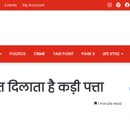
Instagr
AD
Events
My Account
Eve
Web
POLITICS
CRIME
TALK POINT
PAGE 3
LIFE STYLE
दिलाता है कड़ी पत्ता
1 minute read