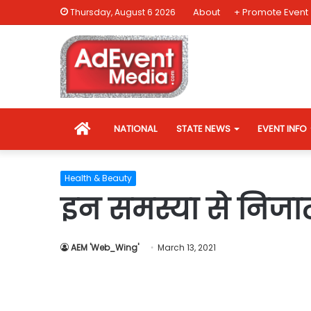
About
+ Promote Event
Thursday, August 6 2026
HOME
NATIONAL
STATE NEWS
EVENT INFO
Health & Beauty
इन समस्या से निजात 
AEM 'Web_Wing'
March 13, 2021