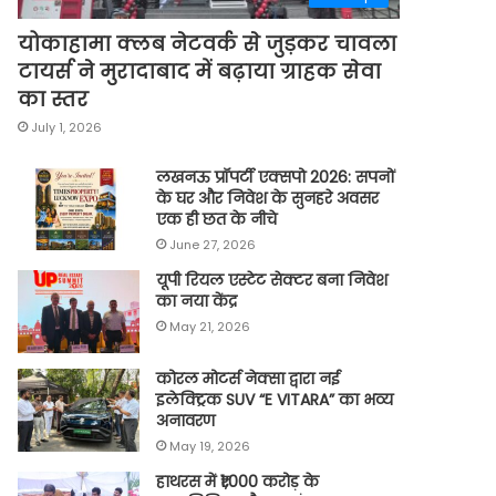
योकाहामा क्लब नेटवर्क से जुड़कर चावला
टायर्स ने मुरादाबाद में बढ़ाया ग्राहक सेवा
का स्तर
July 1, 2026
लखनऊ प्रॉपर्टी एक्सपो 2026: सपनों
के घर और निवेश के सुनहरे अवसर
एक ही छत के नीचे
June 27, 2026
यूपी रियल एस्टेट सेक्टर बना निवेश
का नया केंद्र
May 21, 2026
कोरल मोटर्स नेक्सा द्वारा नई
इलेक्ट्रिक SUV “E VITARA” का भव्य
अनावरण
May 19, 2026
हाथरस में ₹1,000 करोड़ के