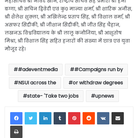
महासचिव श्री नावेद खान, राष्ट्रीय सचिव सह प्रभारी श्री हनी
बग्गा, श्री सचिन द्विवेदी एवं कु0 मान्या शर्मा, श्री शारिक अनीस,
श्री शैलेश शुक्ला, श्री अखिलेन्द्र प्रताप सिंह, श्री विशाल वर्मा, श्री
असफर सिद्दीकी, श्री जीशान सिद्दीकी, श्री जीत सिंह चैहान,
लखनऊ विश्वविद्यालय के श्री लालू कनौजिया, श्री आशुतोष
मिश्रा, श्री विशाल सिंह सहित हजारों की संख्या में छात्र एवं युवा
मौजूद रहे।
#adeventmedia
#Campaigns run by
NSUI across the
or withdraw degrees
state- 'Take two jobs
upnews
LinkedIn
Tumblr
Pinterest
Reddit
VKontakte
Share via Email
Print