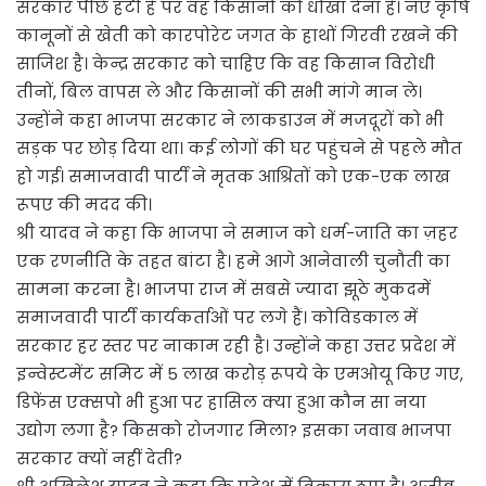
सरकार पीछे हटी है पर वह किसानों को धोखा देना है। नए कृषि
कानूनों से खेती को कारपोरेट जगत के हाथों गिरवी रखने की
साजिश है। केन्द्र सरकार को चाहिए कि वह किसान विरोधी
तीनों, बिल वापस ले और किसानों की सभी मांगे मान ले।
उन्होंने कहा भाजपा सरकार ने लाकडाउन में मजदूरों को भी
सड़क पर छोड़ दिया था। कई लोगों की घर पहुंचने से पहले मौत
हो गई। समाजवादी पार्टी ने मृतक आश्रितों को एक-एक लाख
रूपए की मदद की।
श्री यादव ने कहा कि भाजपा ने समाज को धर्म-जाति का ज़हर
एक रणनीति के तहत बांटा है। हमे आगे आनेवाली चुनौती का
सामना करना है। भाजपा राज में सबसे ज्यादा झूठे मुकदमें
समाजवादी पार्टी कार्यकर्ताओं पर लगे हैं। कोविडकाल में
सरकार हर स्तर पर नाकाम रही है। उन्होंने कहा उत्तर प्रदेश में
इन्वेस्टमेंट समिट में 5 लाख करोड़ रूपये के एमओयू किए गए,
डिफेंस एक्सपो भी हुआ पर हासिल क्या हुआ कौन सा नया
उद्योग लगा है? किसको रोजगार मिला? इसका जवाब भाजपा
सरकार क्यों नहीं देती?