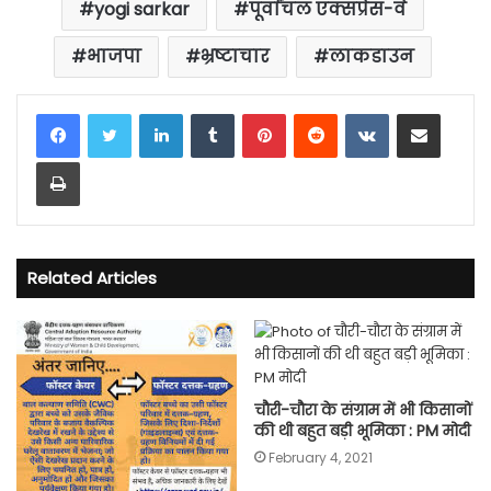
yogi sarkar
पूर्वांचल एक्सप्रेस-वे
भाजपा
भ्रष्टाचार
लाकडाउन
LinkedIn
Tumblr
Pinterest
Reddit
VKontakte
Share via Email
Print
Related Articles
चौरी-चौरा के संग्राम में भी किसानों
की थी बहुत बड़ी भूमिका : PM मोदी
February 4, 2021