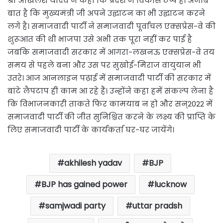
श्री अखिलेश यादव ने कहा कि प्रदेश में विकास ठप्प है। अजीब
बात है कि मुख्यमंत्री जी अपने उद्घाटन का भी उद्घाटन करने
लगे है। समाजवादी पार्टी ने समाजवादी पूर्वांचल एक्सप्रेस-वे की
शुरूआत की थी भाजपा उसे अभी तक पूरा नहीं कर पाई है
जबकि समाजवादी सरकार में आगरा-लखनऊ एक्सप्रेस-वे तय
समय से पहले बना और उस पर सुखोई-मिराज वायुयान भी
उतरे। आज आनलाइन पढ़ाई में समाजवादी पार्टी की सरकार में
बांटे लैपटाप ही काम आ रहे हैं। उन्होंने कहा हमें संकल्प लेना है
कि विभाजनकारी ताकते फिर कामयाब न हो और सन्2022 में
समाजवादी पार्टी की जीत सुनिश्चित करने के लक्ष्य की प्राप्ति के
लिए समाजवादी पार्टी के कार्यकर्ता घर-घर जायेंगे।
akhilesh yadav
BJP
BJP has gained power
lucknow
samjwadi party
uttar pradsh