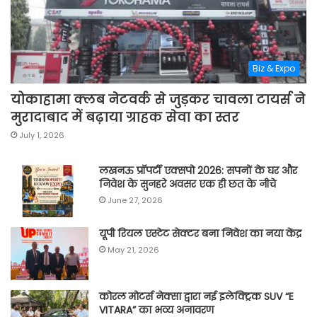
Biz & Expo
योकाहामा क्लब नेटवर्क से जुड़कर चावला टायर्स ने
मुरादाबाद में बढ़ाया ग्राहक सेवा का स्तर
July 1, 2026
लखनऊ प्रॉपर्टी एक्सपो 2026: सपनों के घर और
निवेश के सुनहरे अवसर एक ही छत के नीचे
June 27, 2026
यूपी रियल एस्टेट सेक्टर बना निवेश का नया केंद्र
May 21, 2026
कोरल मोटर्स नेक्सा द्वारा नई इलेक्ट्रिक SUV “E
VITARA” का भव्य अनावरण