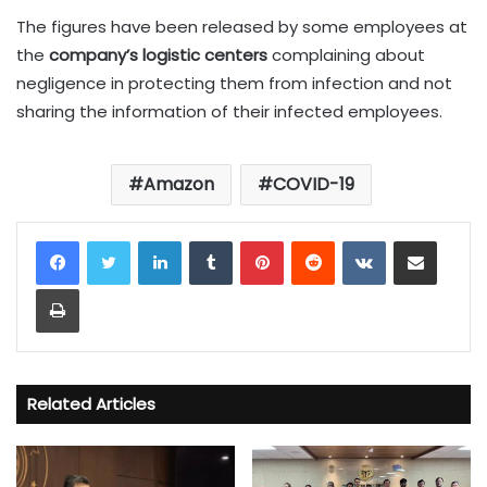
The figures have been released by some employees at
the
company’s logistic centers
complaining about
negligence in protecting them from infection and not
sharing the information of their infected employees.
Amazon
COVID-19
LinkedIn
Tumblr
Pinterest
Reddit
VKontakte
Share via Email
Print
Related Articles