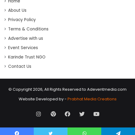
Home
About Us
Privacy Policy
Terms & Conditions
Advertise with us
Event Services
Karinde Trust NGO
Contact Us
© Copyright 2026, All Rights Reserved to Adeventmedia.com
Website Developed by -
Prabhat Media Creations
Instagram
AD
Facebook
X
Youtube
Event