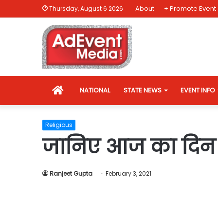
About
+ Promote Event
Thursday, August 6 2026
HOME
NATIONAL
STATE NEWS
EVENT INFO
Religious
जानिए आज का दिन
Ranjeet Gupta
February 3, 2021