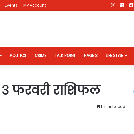
Instagr
AD
Events
My Account
Eve
Web
POLITICS
CRIME
TALK POINT
PAGE 3
LIFE STYLE
 3 फरवरी राशिफल
1 minute read