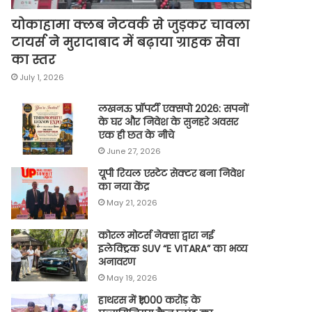
योकाहामा क्लब नेटवर्क से जुड़कर चावला
टायर्स ने मुरादाबाद में बढ़ाया ग्राहक सेवा
का स्तर
July 1, 2026
लखनऊ प्रॉपर्टी एक्सपो 2026: सपनों
के घर और निवेश के सुनहरे अवसर
एक ही छत के नीचे
June 27, 2026
यूपी रियल एस्टेट सेक्टर बना निवेश
का नया केंद्र
May 21, 2026
कोरल मोटर्स नेक्सा द्वारा नई
इलेक्ट्रिक SUV “E VITARA” का भव्य
अनावरण
May 19, 2026
हाथरस में ₹1,000 करोड़ के