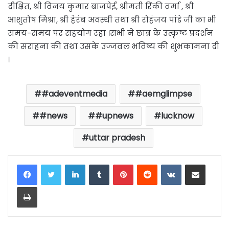
दीक्षित, श्री विनय कुमार बाजपेई, श्रीमती रिंकी वर्मा , श्री
आशुतोष मिश्रा, श्री हेरंब अवस्थी तथा श्री रोहंजय पांडे जी का भी
समय-समय पर सहयोग रहा ।सभी ने छात्र के उत्कृष्ट प्रदर्शन
की सराहना की तथा उसके उज्जवल भविष्य की शुभकामना दी
।
#adeventmedia
#aemglimpse
#news
#upnews
lucknow
uttar pradesh
LinkedIn
Tumblr
Pinterest
Reddit
VKontakte
Share via Email
Print