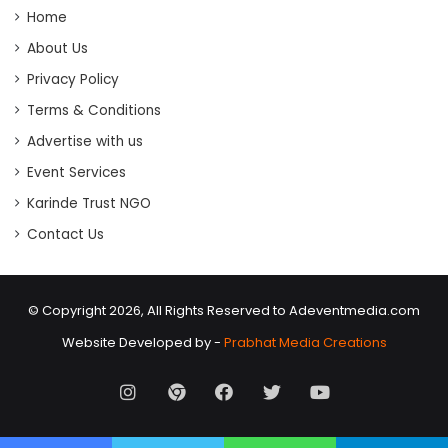
Home
About Us
Privacy Policy
Terms & Conditions
Advertise with us
Event Services
Karinde Trust NGO
Contact Us
© Copyright 2026, All Rights Reserved to Adeventmedia.com
Website Developed by -
Prabhat Media Creations
Instagram
AD
Facebook
X
Youtube
Event