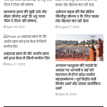
सलमान ख़ान की मूवी ‘राधे योर
अमेजन प्राइम की वेब सीरीज
मोस्ट वॉन्टेड भाई’ के न्यू गाना
मिर्जापुर सीजन 3 के लिए कमर
‘दिल दे दिया’ की घोषणा…
तोड़ मेहनत कर रही श्वेता
April 29, 2021
August 7, 2022
शाहरुख खान के बेटे आर्यन खान
को ड्रग्स केस में मिली क्लीन चिट
May 27, 2022
भगवान परशुराम की जयंती के
अवसर पर आगामी 5 मई को
करनाल में होगा प्रदेश स्तरीय
महासम्मेलन । पूर्व केंद्रीय मंत्री
विनोद शर्मा और सांसद कार्तिकेय
शर्मा
April 19, 2024