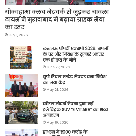
योकाहामा क्लब नेटवर्क से जुड़कर चावला
टायर्स ने मुरादाबाद में बढ़ाया ग्राहक सेवा
का स्तर
July 1, 2026
लखनऊ प्रॉपर्टी एक्सपो 2026: सपनों
के घर और निवेश के सुनहरे अवसर
एक ही छत के नीचे
June 27, 2026
यूपी रियल एस्टेट सेक्टर बना निवेश
का नया केंद्र
May 21, 2026
कोरल मोटर्स नेक्सा द्वारा नई
इलेक्ट्रिक SUV “E VITARA” का भव्य
अनावरण
May 19, 2026
हाथरस में ₹1,000 करोड़ के