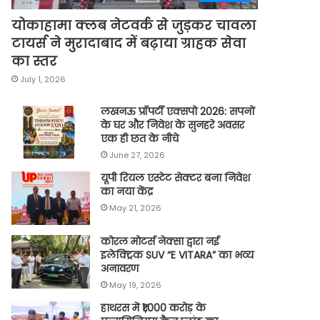
योकाहामा क्लब नेटवर्क से जुड़कर चावला
टायर्स ने मुरादाबाद में बढ़ाया ग्राहक सेवा
का स्तर
July 1, 2026
लखनऊ प्रॉपर्टी एक्सपो 2026: सपनों
के घर और निवेश के सुनहरे अवसर
एक ही छत के नीचे
June 27, 2026
यूपी रियल एस्टेट सेक्टर बना निवेश
का नया केंद्र
May 21, 2026
कोरल मोटर्स नेक्सा द्वारा नई
इलेक्ट्रिक SUV “E VITARA” का भव्य
अनावरण
May 19, 2026
हाथरस में ₹1,000 करोड़ के