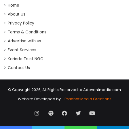
Home
About Us
Privacy Policy
Terms & Conditions
Advertise with us
Event Services
Karinde Trust NGO
Contact Us
© Copyright 2026, All Rights Reserved to Adeventmedia.com
Website Developed by -
Prabhat Media Creations
Instagram
AD
Facebook
X
Youtube
Event