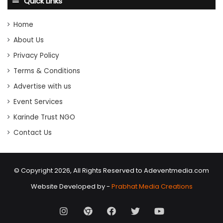
Quick Links
Home
About Us
Privacy Policy
Terms & Conditions
Advertise with us
Event Services
Karinde Trust NGO
Contact Us
© Copyright 2026, All Rights Reserved to Adeventmedia.com
Website Developed by -
Prabhat Media Creations
Instagram
AD
Facebook
X
Youtube