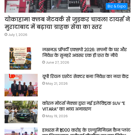
Biz & Expo
योकाहामा क्लब नेटवर्क से जुड़कर चावला टायर्स ने
मुरादाबाद में बढ़ाया ग्राहक सेवा का स्तर
July 1, 2026
लखनऊ प्रॉपर्टी एक्सपो 2026: सपनों के घर और
निवेश के सुनहरे अवसर एक ही छत के नीचे
June 27, 2026
यूपी रियल एस्टेट सेक्टर बना निवेश का नया केंद्र
May 21, 2026
कोरल मोटर्स नेक्सा द्वारा नई इलेक्ट्रिक SUV “E
VITARA” का भव्य अनावरण
May 19, 2026
हाथरस में ₹1,000 करोड़ के एल्युमिनियम कैन प्लांट