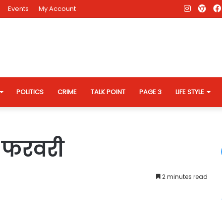
Instagr
AD
Events
My Account
Eve
Web
POLITICS
CRIME
TALK POINT
PAGE 3
LIFE STYLE
 फरवरी
2 minutes read