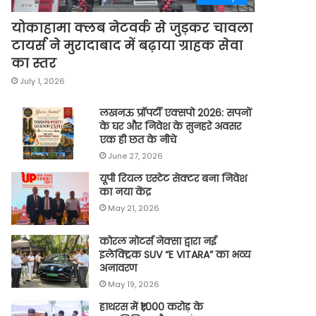
योकाहामा क्लब नेटवर्क से जुड़कर चावला
टायर्स ने मुरादाबाद में बढ़ाया ग्राहक सेवा
का स्तर
July 1, 2026
लखनऊ प्रॉपर्टी एक्सपो 2026: सपनों
के घर और निवेश के सुनहरे अवसर
एक ही छत के नीचे
June 27, 2026
यूपी रियल एस्टेट सेक्टर बना निवेश
का नया केंद्र
May 21, 2026
कोरल मोटर्स नेक्सा द्वारा नई
इलेक्ट्रिक SUV “E VITARA” का भव्य
अनावरण
May 19, 2026
हाथरस में ₹1,000 करोड़ के