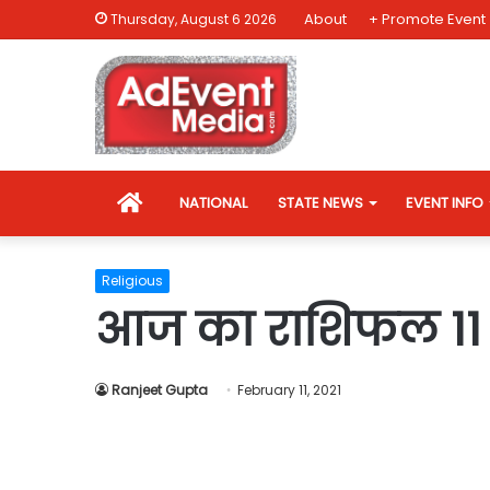
About
+ Promote Event
Thursday, August 6 2026
HOME
NATIONAL
STATE NEWS
EVENT INFO
Religious
आज का राशिफल 11
Ranjeet Gupta
February 11, 2021