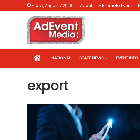
About
+ Promote Event
Friday, August 7 2026
HOME
NATIONAL
STATE NEWS
EVENT INFO
export