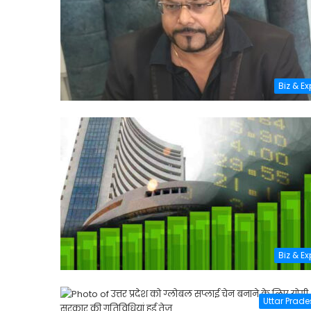
Biz & E
Biz & E
Uttar Prad