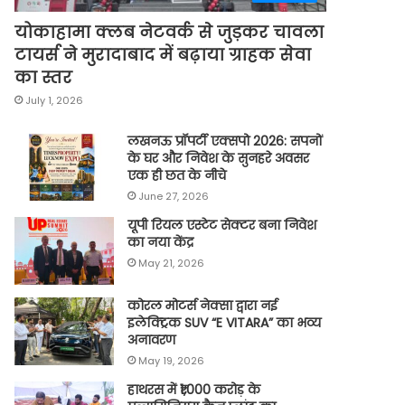
योकाहामा क्लब नेटवर्क से जुड़कर चावला
टायर्स ने मुरादाबाद में बढ़ाया ग्राहक सेवा
का स्तर
July 1, 2026
लखनऊ प्रॉपर्टी एक्सपो 2026: सपनों
के घर और निवेश के सुनहरे अवसर
एक ही छत के नीचे
June 27, 2026
यूपी रियल एस्टेट सेक्टर बना निवेश
का नया केंद्र
May 21, 2026
कोरल मोटर्स नेक्सा द्वारा नई
इलेक्ट्रिक SUV “E VITARA” का भव्य
अनावरण
May 19, 2026
हाथरस में ₹1,000 करोड़ के