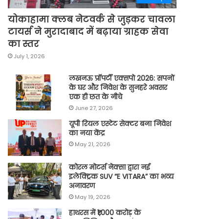
योकाहामा क्लब नेटवर्क से जुड़कर चावला
टायर्स ने मुरादाबाद में बढ़ाया ग्राहक सेवा
का स्तर
July 1, 2026
लखनऊ प्रॉपर्टी एक्सपो 2026: सपनों
के घर और निवेश के सुनहरे अवसर
एक ही छत के नीचे
June 27, 2026
यूपी रियल एस्टेट सेक्टर बना निवेश
का नया केंद्र
May 21, 2026
कोरल मोटर्स नेक्सा द्वारा नई
इलेक्ट्रिक SUV “E VITARA” का भव्य
अनावरण
May 19, 2026
हाथरस में ₹1,000 करोड़ के