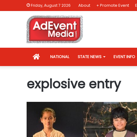
About
+ Promote Event
Friday, August 7 2026
HOME
NATIONAL
STATE NEWS
EVENT INFO
explosive entry