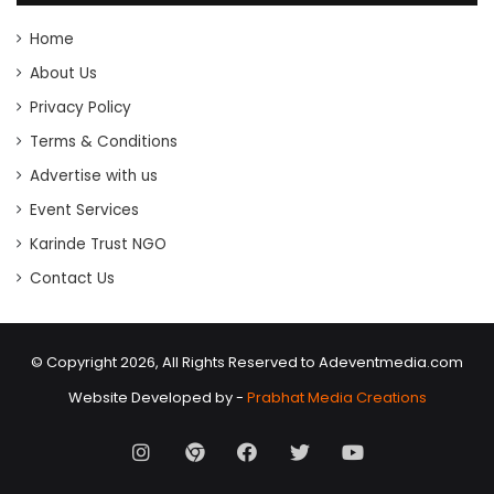
Home
About Us
Privacy Policy
Terms & Conditions
Advertise with us
Event Services
Karinde Trust NGO
Contact Us
© Copyright 2026, All Rights Reserved to Adeventmedia.com
Website Developed by -
Prabhat Media Creations
Instagram
AD
Facebook
X
Youtube